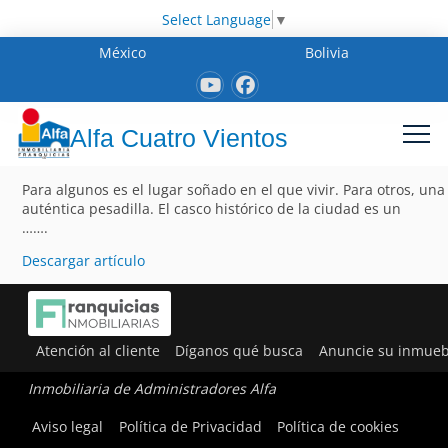
Select Language
▼
México
Bolivia
Alfa Cuatro Vientos
Para algunos es el lugar soñado en el que vivir. Para otros, una
auténtica pesadilla. El casco histórico de la ciudad es un
…….
Descargar artículo
Atención al cliente
Díganos qué busca
Anuncie su inmueb
Inmobiliaria de Administradores Alfa
Aviso legal
Política de Privacidad
Política de cookies