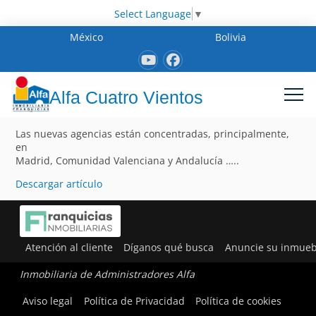
Select Language
▼
México
Bolivia
Alfa Cuatro Vientos
Las nuevas agencias están concentradas, principalmente,
en
Madrid, Comunidad Valenciana y Andalucía …..
Descargar artículo
Atención al cliente
Díganos qué busca
Anuncie su inmueb
Inmobiliaria de Administradores Alfa
Aviso legal
Política de Privacidad
Política de cookies