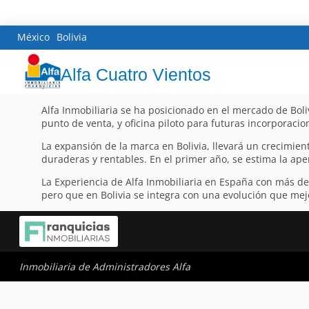
México
Bolivia
Alfa Cuatro Vientos
Alfa Inmobiliaria se ha posicionado en el mercado de Boli
punto de venta, y oficina piloto para futuras incorporacion
La expansión de la marca en Bolivia, llevará un crecimien
duraderas y rentables. En el primer año, se estima la ape
La Experiencia de Alfa Inmobiliaria en España con más d
pero que en Bolivia se integra con una evolución que mejo
Inmobiliaria de Administradores Alfa