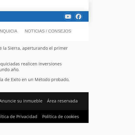
NQUICIA
NOTICIAS / CONSEJOS
e la Sierra, aperturando el primer
nquiciadas realicen inversiones
gundo año.
ía de Exito en un Método probado,
Anuncie su inmueble
Área reservada
lítica de Privacidad
Política de cookies