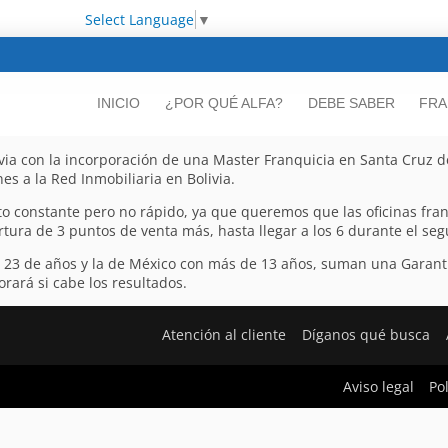
Select Language
▼
INICIO
¿POR QUÉ ALFA?
DEBE SABER
FRA
via con la incorporación de una Master Franquicia en Santa Cruz d
es a la Red Inmobiliaria en Bolivia.
to constante pero no rápido, ya que queremos que las oficinas fra
rtura de 3 puntos de venta más, hasta llegar a los 6 durante el se
e 23 de años y la de México con más de 13 años, suman una Garant
rará si cabe los resultados.
Atención al cliente
Díganos qué busca
Aviso legal
Po