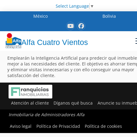
Select Language
▼
México
Bolivia
Alfa Cuatro Vientos
Emplearán la Inteligencia Artificial para predecir qué inmueble
mejor a las necesidades del cliente. El objetivo es ahorrar tie
y eliminar visitas innecesarias y con ello conseguir una mayor
satisfacción del cliente.
Atención al cliente
Díganos qué busca
Anuncie su inmueb
Inmobiliaria de Administradores Alfa
Aviso legal
Política de Privacidad
Política de cookies