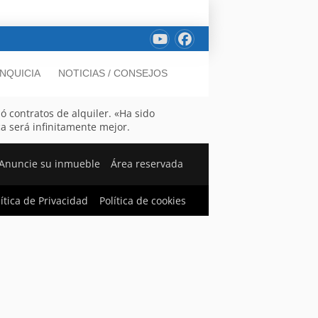
NQUICIA
NOTICIAS / CONSEJOS
ó contratos de alquiler. «Ha sido
a será infinitamente mejor.
Anuncie su inmueble
Área reservada
lítica de Privacidad
Política de cookies