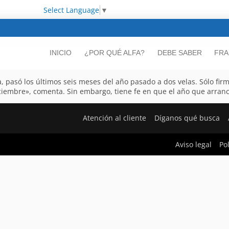
Select Language
▼
INICIO
¿POR QUÉ ALFA?
DEBE SABER
FRA
, pasó los últimos seis meses del año pasado a dos velas. Sólo firm
ciembre», comenta. Sin embargo, tiene fe en que el año que arranc
Atención al cliente
Díganos qué busca
Aviso legal
Po