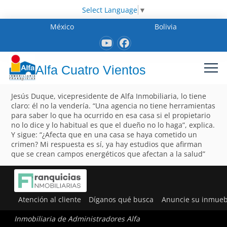
Select Language
▼
México
Bolivia
Alfa Cuatro Vientos
Jesús Duque, vicepresidente de Alfa Inmobiliaria, lo tiene
claro: él no la vendería. “Una agencia no tiene herramientas
para saber lo que ha ocurrido en esa casa si el propietario
no lo dice y lo habitual es que el dueño no lo haga”, explica.
Y sigue: “¿Afecta que en una casa se haya cometido un
crimen? Mi respuesta es sí, ya hay estudios que afirman
que se crean campos energéticos que afectan a la salud”
Atención al cliente
Díganos qué busca
Anuncie su inmueb
Inmobiliaria de Administradores Alfa