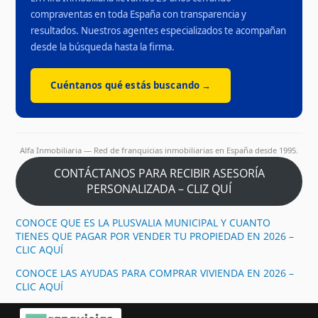
compraventas en toda España con transparencia y
resultados. Nuestros agentes especializados te acompañan
desde la búsqueda hasta la firma.
Cuéntanos qué estás buscando →
Alfa Inmobiliaria — Red de franquicias inmobiliarias en España desde 1995.
CONTÁCTANOS PARA RECIBIR ASESORÍA
PERSONALIZADA – CLIZ QUÍ
CONOCE QUE ES LA PLUSVALIA MUNICIPAL Y CUANTO
TIENES QUE PAGAR POR VENDER TU PROPIEDAD EN 2026 –
CLIC AQUÍ
CONOCE LAS AYUDAS PARA COMPRAR VIVIENDA EN 2026 –
CLIC AQUÍ