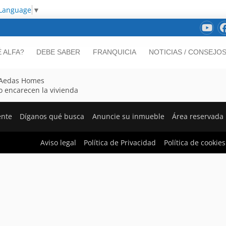
 Language
▼
 ALFA?
DEBE SABER
FRANQUICIA
NOTICIAS / CONSEJO
n Aedas Homes
o encarecen la vivienda
ente
Díganos qué busca
Anuncie su inmueble
Área reservada
Aviso legal
Política de Privacidad
Política de cookies