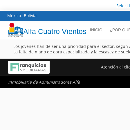
Select
México
Bolivia
Alfa Cuatro Vientos
INICIO
¿POR QUÉ
Los jóvenes han de ser una prioridad para el sector, segú
La falta de mano de obra especializada y la escasez de suel
Atención al cli
Inmobiliaria de Administradores Alfa