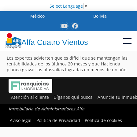
Select Language
▼
México
Bolivia
Alfa Cuatro Vientos
Los expertos advierten que es difícil que se mantengan las
rentabilidades de los últimos 20 meses y que Hacienda
planea gravar las plusvalías logradas en menos de un año.
Atención al cliente
Díganos qué busca
Anuncie su inmueb
Inmobiliaria de Administradores Alfa
Aviso legal
Política de Privacidad
Política de cookies