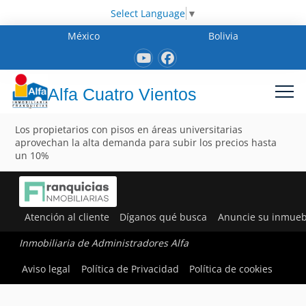
Select Language
▼
México
Bolivia
Alfa Cuatro Vientos
Los propietarios con pisos en áreas universitarias
aprovechan la alta demanda para subir los precios hasta
un 10%
Atención al cliente
Díganos qué busca
Anuncie su inmueb
Inmobiliaria de Administradores Alfa
Aviso legal
Política de Privacidad
Política de cookies