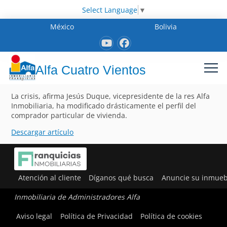
Select Language
▼
México
Bolivia
Alfa Cuatro Vientos
La crisis, afirma Jesús Duque, vicepresidente de la res Alfa
Inmobiliaria, ha modificado drásticamente el perfil del
comprador particular de vivienda.
Descargar artículo
Atención al cliente
Díganos qué busca
Anuncie su inmueb
Inmobiliaria de Administradores Alfa
Aviso legal
Política de Privacidad
Política de cookies