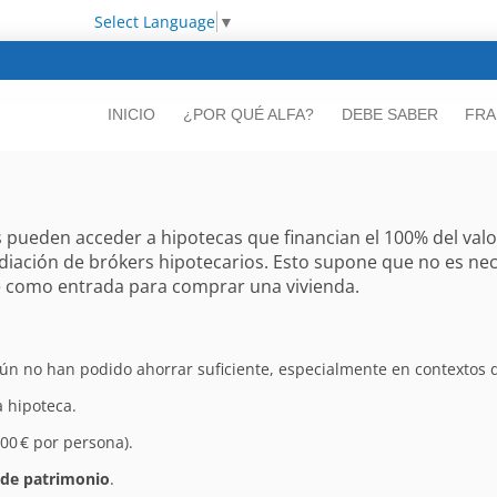
Select Language
▼
INICIO
¿POR QUÉ ALFA?
DEBE SABER
FRA
pueden acceder a hipotecas que financian el 100% del valor 
mediación de brókers hipotecarios. Esto supone que no es ne
e como entrada para comprar una vivienda.
aún no han podido ahorrar suficiente, especialmente en contextos d
 hipoteca.
00 € por persona).
€ de patrimonio
.