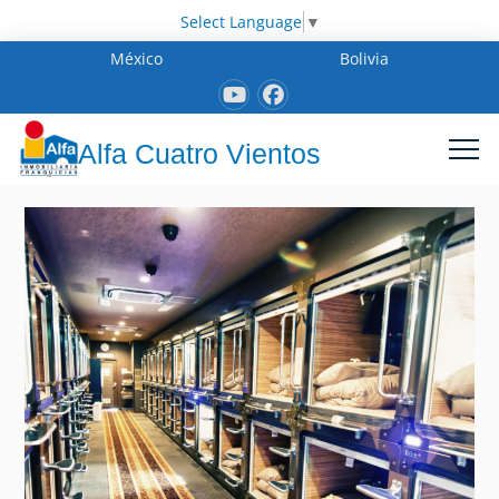
Select Language
▼
México
Bolivia
Alfa Cuatro Vientos