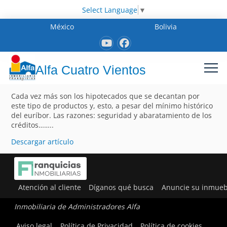
Select Language
▼
México
Bolivia
Alfa Cuatro Vientos
Cada vez más son los hipotecados que se decantan por
este tipo de productos y, esto, a pesar del mínimo histórico
del euríbor. Las razones: seguridad y abaratamiento de los
créditos……..
Descargar artículo
Atención al cliente
Díganos qué busca
Anuncie su inmueb
Inmobiliaria de Administradores Alfa
Aviso legal
Política de Privacidad
Política de cookies