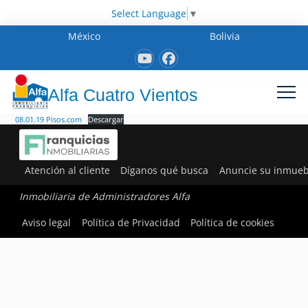
Select Language
▼
México
Bolivia
Alfa Cuatro Vientos
08.01.19 Pisos.com
Descargar
Atención al cliente
Díganos qué busca
Anuncie su inmueb
Inmobiliaria de Administradores Alfa
Aviso legal
Política de Privacidad
Política de cookies