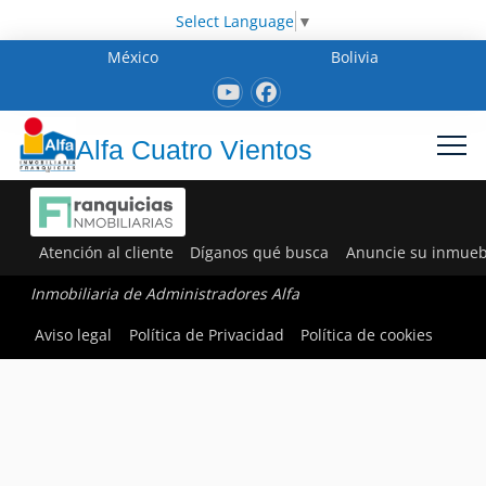
Select Language
▼
México
Bolivia
Alfa Cuatro Vientos
Atención al cliente
Díganos qué busca
Anuncie su inmueb
Inmobiliaria de Administradores Alfa
Aviso legal
Política de Privacidad
Política de cookies